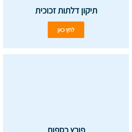
תיקון דלתות זכוכית
לחץ כאן
פורץ כספות