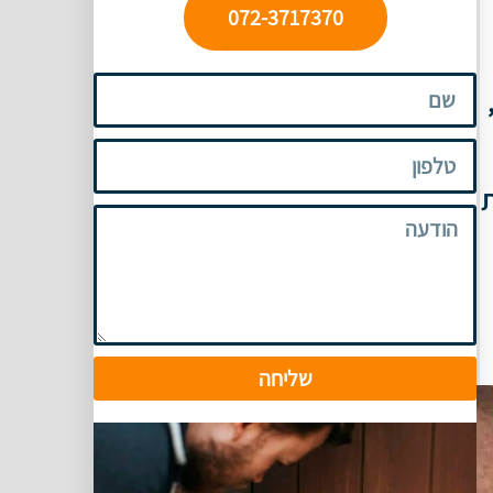
072-3717370
ת
שליחה