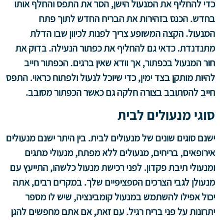
כדי להחליף את המנעול הישן, הסר את התפס והחלף אותו
בחדש. הכנס בזהירות את הבריח החדש לתוך פתח
המנעול. הקצה המשופע צריך לפנות לכיוון שבו הדלת
מתנדנדת. כדאי גם להחליף את כפתור הנעילה. בדוק את
חור המנעול בכפתור, אך וודא שאין ברגים. הכפתור חייב
להיות מותקן בצד ימין, כדי שיוכל לנעול ולפתוח כראוי. התפס
חייב להסתובב בצורה חלקה גם כאשר הכפתור מסובב.
סוגי מנעולים לבית
ישנם סוגים שונים של מנעולים לבית. בין היתר ישנם מנעולים
אירופאים, בריחים, מנעולים ללא מפתח, מנעולי מתגים
ומנעולי תיבת פקדון. לפני רכישת מנעול כלשהו, ​​התייעץ עם
מנעולן לגבי הצרכים הספציפיים שלך. במקרים רבים, אתה
יכול אפילו להשתמש במנעול קומבינציה, שיש לו מספר
יתרונות על פני בריח רגיל. עם זאת, אם אתם מחפשים להגן